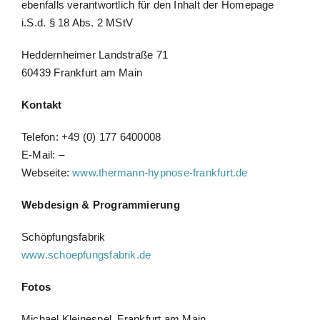
ebenfalls verantwortlich für den Inhalt der Homepage
Über mich
i.S.d. § 18 Abs. 2 MStV
Heddernheimer Landstraße 71
Honorar
60439 Frankfurt am Main
Kontakt
Häufige Fragen
Telefon: +49 (0) 177 6400008
Kontakt/Anfahrt
E‑Mail:
–
Webseite:
www.thermann-hypnose-frankfurt.de
Webdesign & Programmierung
Schöpfungsfabrik
www.schoepfungsfabrik.de
Fotos
Michael Kleinespel, Frankfurt am Main