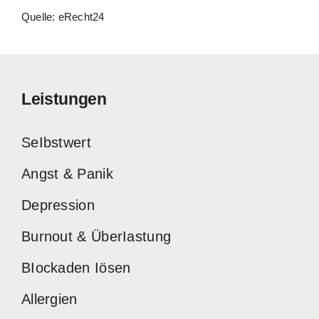
Quelle: eRecht24
Leistungen
SeIbstwert
Angst & Panik
Depression
Burnout & ÜberIastung
BIockaden Iösen
Allergien