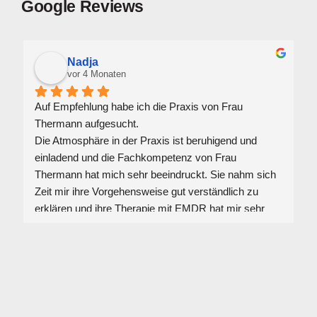
Google Reviews
Nadja
vor 4 Monaten
Auf Empfehlung habe ich die Praxis von Frau 
A
Thermann aufgesucht.
a
Die Atmosphäre in der Praxis ist beruhigend und 
g
einladend und die Fachkompetenz von Frau 
a
Thermann hat mich sehr beeindruckt. Sie nahm sich 
h
Zeit mir ihre Vorgehensweise gut verständlich zu 
erklären und ihre Therapie mit EMDR hat mir sehr 
​
geholfen.
s
Dafür bin ich ihr so dankbar!
n
Auch erhielt ich wertvolle Tipps für die Zeit danach.
g
Ihre einfühlsame und zugewandte Art gab mir 
S
Vertrauen und ich fühlte mich von Anfang an sehr 
w
wohl bei ihr.