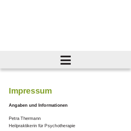
Skip
to
content
Toggle
Navigation
Home
Impressum
Leistungen
Angaben und Informationen
Methoden
Petra Thermann
Heilpraktikerin für Psychotherapie